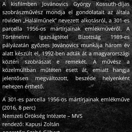
A kisfilmben Jovánovics György Kossuth-díjas
szobrászművész mondja el gondolatait az általa
röviden „Halálműnek” nevezett alkotásról, a 301-es
parcella 1956-os mártírjainak emlékművéről. A
Történelmi Igazságtétel Bizottság 1989-es
pályázatán győztes Jovánovics munkája három év
alatt készült el, 1992-ben adták át a magyarországi
köztéri szobrászat e remekét. A művész a
közelmúltban műtéten esett át, emiatt hangja
jelentősen megváltozott, beszéde helyenként
nehezen érthető.
A 301-es parcella 1956-os mártírjainak emlékműve
(2016, 8 perc)
Nemzeti Örökség Intézete – MVS
rendező: Kapusi Zoltán