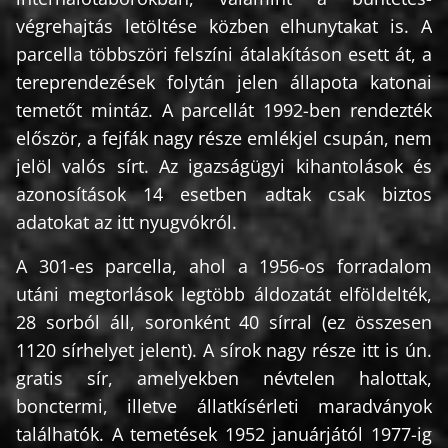
végrehajtás letöltése közben elhunytakat is. A
parcella többszöri felszíni átalakításon esett át, a
tereprendezések folytán jelen állapota katonai
temetőt mintáz. A parcellát 1992-ben rendezték
először, a fejfák nagy része emlékjel csupán, nem
jelöl valós sírt. Az igazságügyi kihantolások és
azonosítások 14 esetben adtak csak biztos
adatokat az itt nyugvókról.
A 301-es parcella, ahol a 1956-os forradalom
utáni megtorlások legtöbb áldozatát elföldelték,
28 sorból áll, soronként 40 sírral (ez összesen
1120 sírhelyet jelent). A sírok nagy része itt is ún.
gratis sír, amelyekben névtelen halottak,
bonctermi, illetve állatkísérleti maradványok
találhatók. A temetések 1952 januárjától 1977-ig