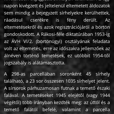
napon kivégzett és jeltelenül eltemetett áldozatok
sem mindig a bejegyzett sírhelyekre kerülhettek,
ráadásul cserékre is fény derült. Az
eltemetésekről és azok regisztrációjáról a börtön
gondoskodott. A Rákosi-féle diktatúrában 1953-ig
az ÁVH VI/2. (börtönügyi) osztályának feladata
volt az eltemetés, erre az időszakra jellemzőek az
álnéven történő temetések, ez utóbbit 1954-től
jogszabály is alátámasztotta.
A 298-as parcellában soronként 45 sírhely
található, a 23 sor összesen 1035 sírhelyet jelent.
A sírsorok párhuzamosan futnak a temető északi
falával. A temetéseket 1945 elejétől (vagy 1944
végétől) több irányban kezdték meg: az úttól és a
temető falától befelé, valamint a parcella