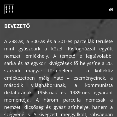
EN
BEVEZETŐ
A 298-as, a 300-as és a 301-es parcellák területe
mint gyászpark a közeli Kisfogházzal együtt
nemzeti emlékhely. A temető e legtávolabbi
sarka és az egykori kivégzések fő helyszíne a 20.
századi magyar történelem – a kollektív
emlékezetben máig ható – eseményeinek, a
második világháborúnak, a kommunista
diktatúrának, 1956-nak és 1989-nek egyaránt
mementója. A három parcella nemcsak a
nemzeti dicsőség és gyász színhelye, hanem a
szégyené is. A kivégzett, meggyilkolt, rabságban