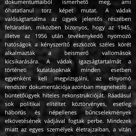
dokumentumaiból ismerhető meg, ami
óhatatlanul torz képet mutat. A vádak
valóságtartalma az ügyek jelentős részében
feltáratlan, miközben bizonyos, hogy az 1945,
illetve az 1956 után tevékenykedő nyomozó
hatóságok a kényszerítő eszközök széles körét
alkalmazták a beismerő vallomások
kicsikarására. A vádak igazságtartalmát a
történeti kutatásoknak minden esetben
egyenként kell megvizsgálni, az elnyomó
rendszer dokumentációja azonban megnehezíti a
büntetőügyek hiteles rekonstrukcióját. Ráadásul
sok politikai elítéltet köztörvényes, esetleg
háborús és népellenes bűncselekmények
elkövetésének vádjával fogtak perbe. Mindezek
miatt az egyes személyek életrajzaiban, a vitán