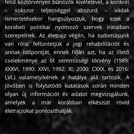
felül köztörvényes bűnözők kivételével, a konkrét
– sokszor teljességgel abszurd – vádak
ismertetésekor hangsúlyozzuk, hogy ezek a
korabeli politikai nyomozó szervek irataiban
szerepelnek. Az életrajz végén, ha tudomásunk
van róla, feltüntetjük a jogi rehabilitációt és
annak időpontját, ennek híján azt, ha az illető
cselekménye az öt semmisségi törvény (1989:
XXXVI, 1990: XXVI, 1992: XI, 2000: CXXX. és 2016:
LVI.) valamelyikének a hatálya alá tartozik. A
jövőben is folytatódó kutatások során minden
olyan új információt és adatot megvizsgálunk,
amelyek a már korábban elkészült rövid
életrajzokat pontosíthatják.