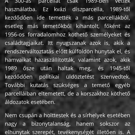
A 300-as parcellát csak 1989-ben vették
használatba. Ez kvázi díszparcella, 1989-től
kezdődően ide temették a más parcellákból,
esetleg más temetőkből kihantolt, főként az
1956-os forradalomhoz köthető személyeket és
családtagjaikat. Itt nyugszanak azok is, akik a
rendszerváltoztatás előtt külföldön hunytak el, és
hamvaikat hazaszállították, valamint azok, akik
1989 ősze után haltak meg, és 1945-től
kezdődően politikai üldöztetést szenvedtek.
További kutatás szükséges a temető egyéb
parcelláiban eltemetett, de a korszakhoz köthető
áldozatok esetében.
Nem csupán a holttestek és a sírhelyek esetében
nagy a bizonytalanság, hanem sokszor az
elhunytak szerepét, tevékenységét illetően is. A