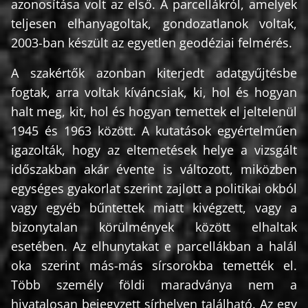
azonosítása volt az első. A parcellákról, amelyek
teljesen elhanyagoltak, gondozatlanok voltak,
2003-ban készült az egyetlen geodéziai felmérés.
A szakértők azonban kiterjedt adatgyűjtésbe
fogtak, arra voltak kíváncsiak, ki, hol és hogyan
halt meg, kit, hol és hogyan temettek el jeltelenül
1945 és 1963 között. A kutatások egyértelműen
igazolták, hogy az eltemetések helye a vizsgált
időszakban akár évente is változott, miközben
egységes gyakorlat szerint zajlott a politikai okból
vagy egyéb bűntettek miatt kivégzett, vagy a
bizonytalan körülmények között elhaltak
esetében. Az elhunytakat e parcellákban a halál
oka szerint más-más sírsorokba temették el.
Több személy földi maradványa nem a
hivatalosan bejegyzett sírhelyen található. Az egy