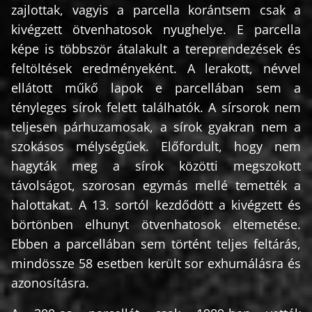
zajlottak, vagyis a parcella korántsem csak a
kivégzett ötvenhatosok nyughelye. E parcella
képe is többször átalakult a tereprendezések és
feltöltések eredményeként. A lerakott, névvel
ellátott műkő lapok e parcellában sem a
tényleges sírok felett találhatók. A sírsorok nem
teljesen párhuzamosak, a sírok gyakran nem a
szokásos mélységűek. Előfordult, hogy nem
hagyták meg a sírok közötti megszokott
távolságot, szorosan egymás mellé temették a
halottakat. A 13. sortól kezdődött a kivégzett és
börtönben elhunyt ötvenhatosok eltemetése.
Ebben a parcellában sem történt teljes feltárás,
mindössze 58 esetben került sor exhumálásra és
azonosításra.