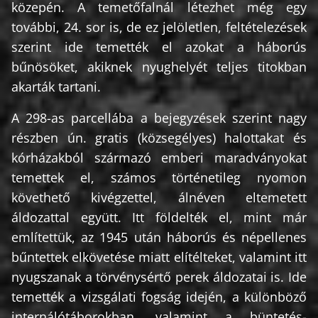
közepén. A temetőfalnál létezhet még egy
további, 24. sor is, de ez jelöletlen, feltételezések
szerint ide temették el azokat a háborús
bűnösöket, akiknek nyughelyét teljes titokban
akarták tartani.
A 298-as parcellába a bejegyzések szerint nagy
részben ún. gratis (közsegélyes) halottakat és
kórházakból származó emberi maradványokat
temettek el, számos történetileg nyomon
követhető kivégzettel, álnéven eltemetett
áldozattal együtt. Itt földelték el, mint már
említettük, az 1945 után háborús és népellenes
bűntettek elkövetése miatt elítélteket, valamint itt
nyugszanak a törvénysértő perek áldozatai is. Ide
temették a vizsgálati fogság idején, a különböző
internálótáborokban, valamint a büntetés-