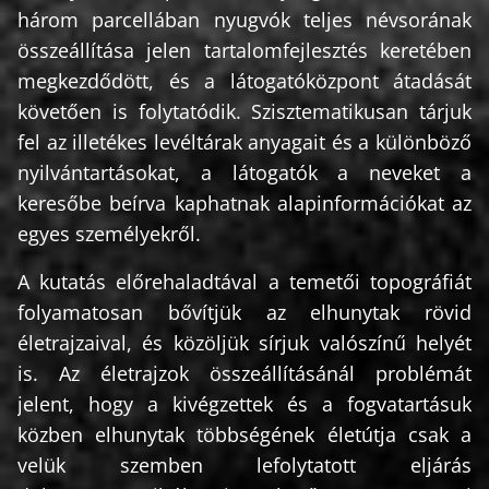
három parcellában nyugvók teljes névsorának
összeállítása jelen tartalomfejlesztés keretében
megkezdődött, és a látogatóközpont átadását
követően is folytatódik. Szisztematikusan tárjuk
fel az illetékes levéltárak anyagait és a különböző
nyilvántartásokat, a látogatók a neveket a
keresőbe beírva kaphatnak alapinformációkat az
egyes személyekről.
A kutatás előrehaladtával a temetői topográfiát
folyamatosan bővítjük az elhunytak rövid
életrajzaival, és közöljük sírjuk valószínű helyét
is. Az életrajzok összeállításánál problémát
jelent, hogy a kivégzettek és a fogvatartásuk
közben elhunytak többségének életútja csak a
velük szemben lefolytatott eljárás