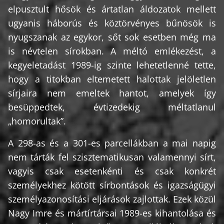
elpusztult hősök és ártatlan áldozatok mellett
ugyanis háborús és köztörvényes bűnösök is
nyugszanak az egykor, sőt sok esetben még ma
is névtelen sírokban. A méltó emlékezést, a
kegyeletadást 1989-ig szinte lehetetlenné tette,
hogy a titokban eltemetett halottak jelöletlen
sírjaira nem emeltek hantot, amelyek így
besüppedtek, évtizedekig méltatlanul
„homorultak”.
A 298-as és a 301-es parcellákban a mai napig
nem tárták fel szisztematikusan valamennyi sírt,
vagyis csak esetenkénti és csak konkrét
személyekhez kötött sírbontások és igazságügyi
személyazonosítási eljárások zajlottak. Ezek közül
Nagy Imre és mártírtársai 1989-es kihantolása és